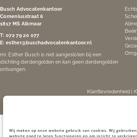
Busch Advocatenkantoor
Echt
Comeniusstraat 6
Sche
1817 MS Alkmaar
Alime
Beëi
T:
072 79 20 077
Verd
E:
esther@buschadvocatenkantoor.nl
Geza
Omg
mr. Esther Busch is niet aangesloten bij een
stichting derdengelden en kan geen derdengelden
ontvangen.
Klanttevredenheid
|
K
Wij maken op onze website gebruik van cookies. Wij gebruike
website goed te laten functioneren en om inzicht te verkrijge