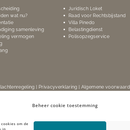
scheiding
Juridisch Loket
iden wat nu?
Raad voor Rechtsbijstand
ntatie
Villa Pinedo
ndiging samenleving
Belastingdienst
eling vermogen
Polisopzegservice
g
ang
lachtenregeling
|
Privacyverklaring
|
Algemene voorwaar
© 2023 Busch Advocatenkantoor
Beheer cookie toestemming
n cookies om de
n in