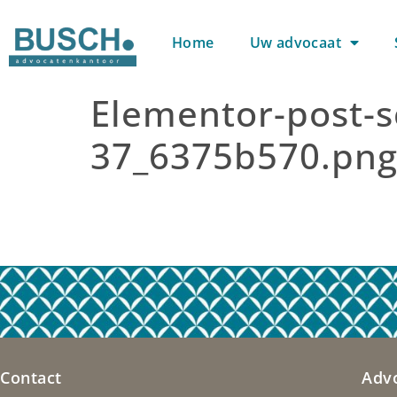
Home
Uw advocaat
Elementor-post-s
37_6375b570.pn
Contact
Adv