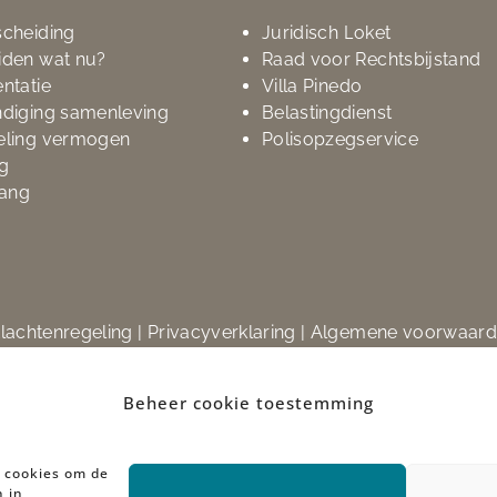
scheiding
Juridisch Loket
iden wat nu?
Raad voor Rechtsbijstand
ntatie
Villa Pinedo
ndiging samenleving
Belastingdienst
eling vermogen
Polisopzegservice
g
ang
lachtenregeling
|
Privacyverklaring
|
Algemene voorwaar
© 2023 Busch Advocatenkantoor
Beheer cookie toestemming
n cookies om de
n in