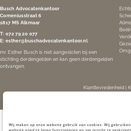
Busch Advocatenkantoor
Echt
Comeniusstraat 6
Sche
1817 MS Alkmaar
Alime
Beëi
T:
072 79 20 077
Verd
E:
esther@buschadvocatenkantoor.nl
Geza
Omg
mr. Esther Busch is niet aangesloten bij een
stichting derdengelden en kan geen derdengelden
ontvangen.
Klanttevredenheid
|
K
Wij maken op onze website gebruik van cookies. Wij gebruike
website goed te laten functioneren en om inzicht te verkrijge